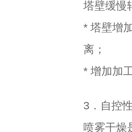
塔壁缓慢
* 塔壁
离；
* 增加
3．自控
喷雾干燥